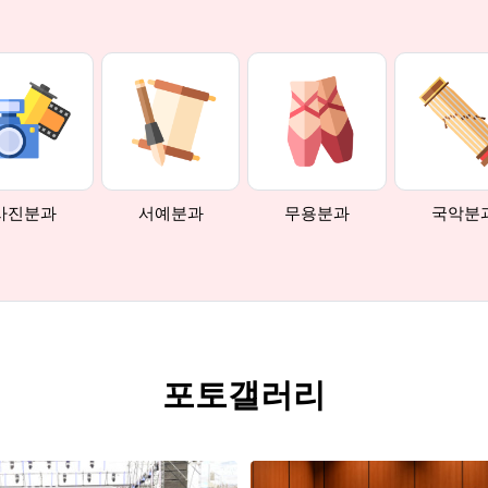
사진분과
서예분과
무용분과
국악분
포토갤러리