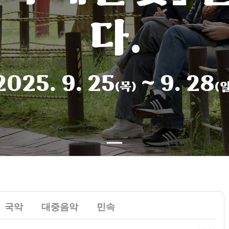
다.
2025. 9. 25
~ 9. 28
(목)
(일
자
자
자
자
자
자
자
자
자
국악
대중음악
민속