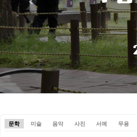
Previous
문학
미술
음악
사진
서예
무용