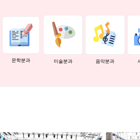
문학분과
미술분과
음악분과