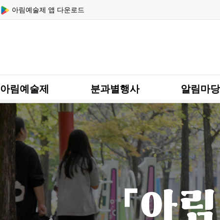
상단 네비
아림예술제 앱 다운로드
메인 메뉴
아림예술제
분과별행사
알림마당
「아림