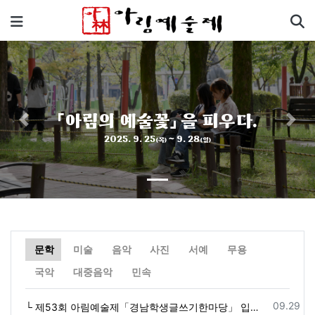
기
메뉴
「아림의 예술꽃」 을 피우다.
Previous
Next
2025. 9. 25
~ 9. 28
(목)
(일)
문학
미술
음악
사진
서예
무용
자
자
자
자
자
자
자
자
자
국악
대중음악
민속
등록일
09.29
└ 제53회 아림예술제「경남학생글쓰기한마당」 입상자 명단 수정 (2025. 10. 1.)