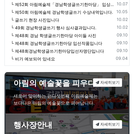
등록일
10.07
└ 제52회 아림예술제「경남학생글쓰기한마당」 입상자 명단
등록일
10.05
└ 제50회 아림예술제 경남학생글쓰기 수상내역입니다.
등록일
10.02
└ 글쓰기 현장 사진입니다
등록일
10.02
└ 49회 경남학생글쓰기 행사 심사결과입니다.
등록일
09.10
└ 제48회 경남 학생글쓰기한마당 아이들 사진
등록일
09.10
└ 제48회 경남학생글쓰기한마당 입선작품입니다
등록일
09.10
└ 제48회경남학생글쓰기한마당입선자명단입니다
등록일
09.04
└ 비가 예보되어 있네요
아림의 예술꽃을 피우다
자세히보기
새로이 맞이하는 쉰다섯번째 아림예술제는
보다나은 아림의 예술꽃으로 피어납니다.
행사장안내
자세히보기