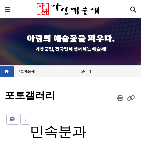
기
메뉴
아림의 예술꽃을 피우다.
거창군민, 전국민이 함께하는 예술제!
아림예술제
갤러리
포토갤러리
민속분과