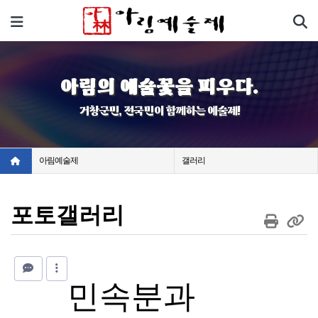
기
메뉴
아림의 예술꽃을 피우다.
거창군민, 전국민이 함께하는 예술제!
아림예술제
갤러리
포토갤러리
민속분과