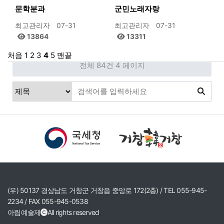
문학분과
군민노래자랑
최고관리자
07-31
최고관리자
07-31
13864
13311
처음
1
2
3
4
5
맨끝
전체 84건
4 페이지
(우) 50137 경상남도 거창군 거창읍 중앙로 172(2층) / TEL 055-945-
2234 / FAX 055-945-0538
아림예술제
All rights reserved
.