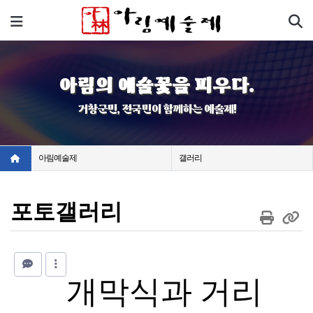
기
메뉴
아림의 예술꽃을 피우다.
거창군민, 전국민이 함께하는 예술제!
아림예술제
갤러리
포토갤러리
개막식과 거리