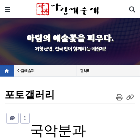
기
메뉴
아림의 예술꽃을 피우다.
거창군민, 전국민이 함께하는 예술제!
아림예술제
갤러리
포토갤러리
국악분과