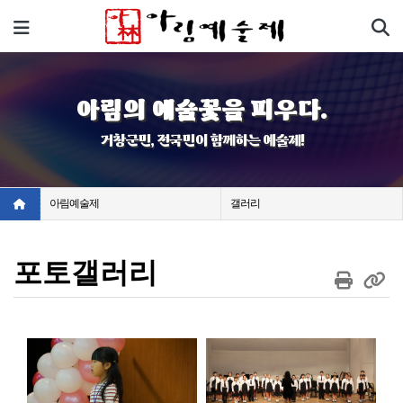
기
메뉴
아림의 예술꽃을 피우다.
거창군민, 전국민이 함께하는 예술제!
아림예술제
갤러리
포토갤러리