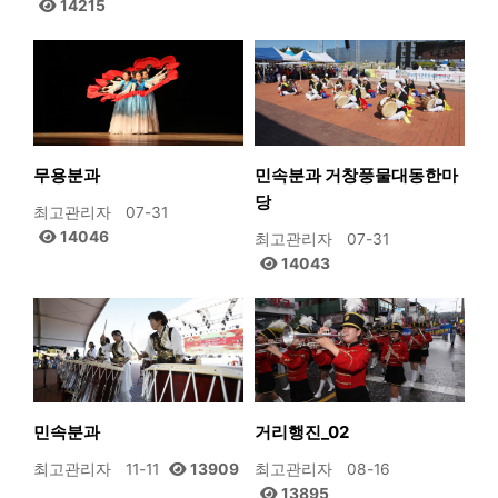
14215
무용분과
민속분과 거창풍물대동한마
당
최고관리자
07-31
14046
최고관리자
07-31
14043
민속분과
거리행진_02
최고관리자
11-11
13909
최고관리자
08-16
13895