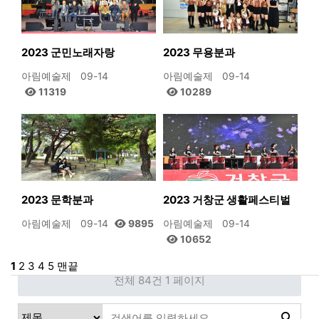
2023 군민노래자랑
2023 무용분과
아림예술제
09-14
아림예술제
09-14
11319
10289
2023 문학분과
2023 거창군 생활페스티벌
아림예술제
09-14
9895
아림예술제
09-14
10652
1
2
3
4
5
맨끝
전체 84건
1 페이지