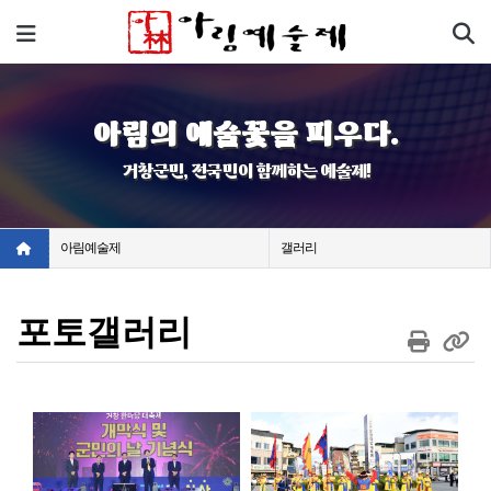
기
메뉴
아림의 예술꽃을 피우다.
거창군민, 전국민이 함께하는 예술제!
아림예술제
갤러리
포토갤러리