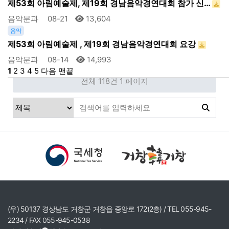
제53회 아림예술제, 제19회 경남음악경연대회 참가 신…
음악분과
08-21
13,604
음악
제53회 아림예술제 , 제19회 경남음악경연대회 요강
음악분과
08-14
14,993
1
2
3
4
5
다음
맨끝
전체 118건
1 페이지
(우) 50137 경상남도 거창군 거창읍 중앙로 172(2층) / TEL 055-945-
2234 / FAX 055-945-0538