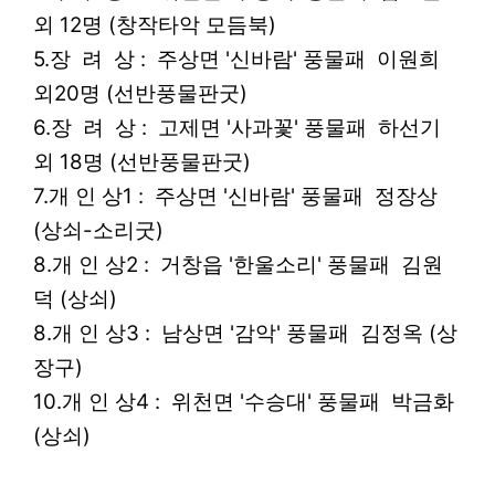
외 12명 (창작타악 모듬북)
5.장 려 상 : 주상면 '신바람' 풍물패 이원희
외20명 (선반풍물판굿)
6.장 려 상 : 고제면 '사과꽃' 풍물패 하선기
외 18명 (선반풍물판굿)
7.개 인 상1 : 주상면 '신바람' 풍물패 정장상
(상쇠-소리굿)
8.개 인 상2 : 거창읍 '한울소리' 풍물패 김원
덕 (상쇠)
8.개 인 상3 : 남상면 '감악' 풍물패 김정옥 (상
장구)
10.개 인 상4 : 위천면 '수승대' 풍물패 박금화
(상쇠)