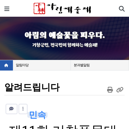
기
메뉴
아림의 예술꽃을 피우다.
거창군민, 전국민이 함께하는 예술제!
알림마당
분과별알림
알려드립니다
민속