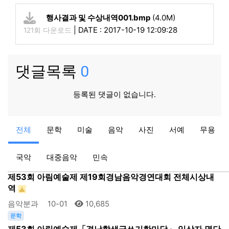
행사결과 및 수상내역001.bmp
(4.0M)
|
DATE : 2017-10-19 12:09:28
121회 다운로드
댓글목록
0
등록된 댓글이 없습니다.
공지
공지
전체
문학
미술
음악
사진
서예
무용
2024 제52회 거창군민가요제 본선 진출자 현황
아림예술제
08-27
13,922
국악
대중음악
민속
음악
제53회 아림예술제 제19회경남음악경연대회 전체시상내
역
음악분과
10-01
10,685
문학
제53회 아림예술제「경남학생글쓰기한마당」 입상자 명단