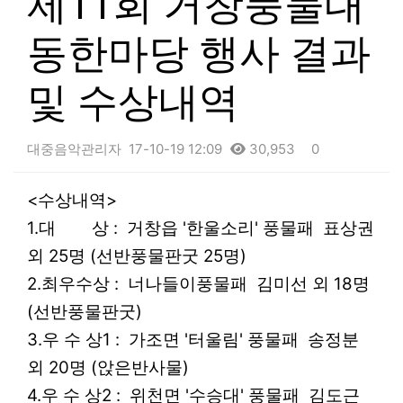
제11회 거창풍물대
동한마당 행사 결과
및 수상내역
대중음악관리자
17-10-19 12:09
30,953
0
본문
<수상내역>
1.대 상 : 거창읍 '한울소리' 풍물패 표상권
외 25명 (선반풍물판굿 25명)
2.최우수상 : 너나들이풍물패 김미선 외 18명
(선반풍물판굿)
3.우 수 상1 : 가조면 '터울림' 풍물패 송정분
외 20명 (앉은반사물)
4.우 수 상2 : 위천면 '수승대' 풍물패 김도근