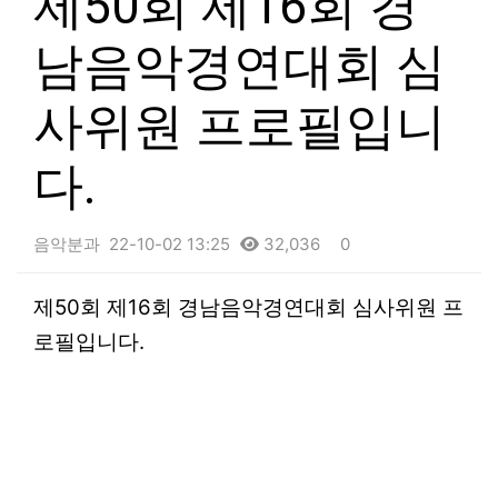
제50회 제16회 경
남음악경연대회 심
사위원 프로필입니
다.
음악분과
22-10-02 13:25
32,036
0
본문
제50회 제16회 경남음악경연대회 심사위원 프
로필입니다.