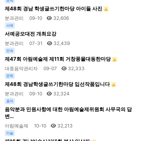
문학
제48회 경남 학생글쓰기한마당 아이들 사진
분과관리
09-10
32,606
서예
서예공모대전 개최요강
분과관리
07-31
32,439
민속
제47회 아림예술제 제11회 거창풍물대동한마당
대중음악관리자
09-07
32,333
문학
제48회 경남학생글쓰기한마당 입선작품입니다
분과관리
09-10
32,324
음악
음악분과 민원사항에 대한 아림예술제위원회 사무국의 답
변…
아림예술제
10-10
32,213
미술