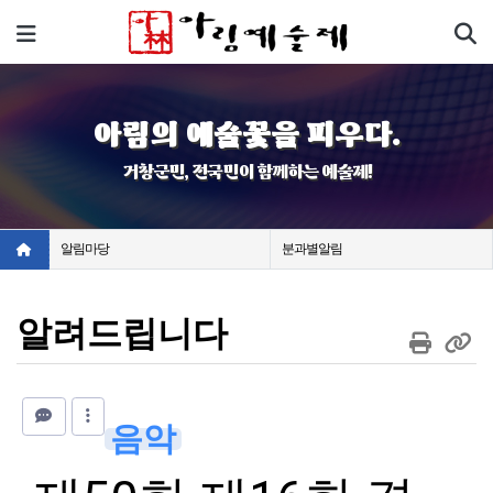
기
메뉴
아림의 예술꽃을 피우다.
거창군민, 전국민이 함께하는 예술제!
알림마당
분과별알림
알려드립니다
음악