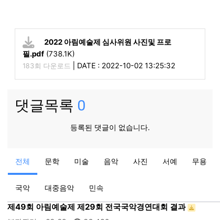
2022 아림예술제 심사위원 사진및 프로
필.pdf
(738.1K)
|
DATE : 2022-10-02 13:25:32
183회 다운로드
댓글목록
0
등록된 댓글이 없습니다.
음악
전체
문학
미술
음악
사진
서예
무용
제49회 아림예술제 제15회 경남음악경연대회 결과
음악분과관리자
09-27
33,731
국악
대중음악
민속
국악
제49회 아림예술제 제29회 전국국악경연대회 결과