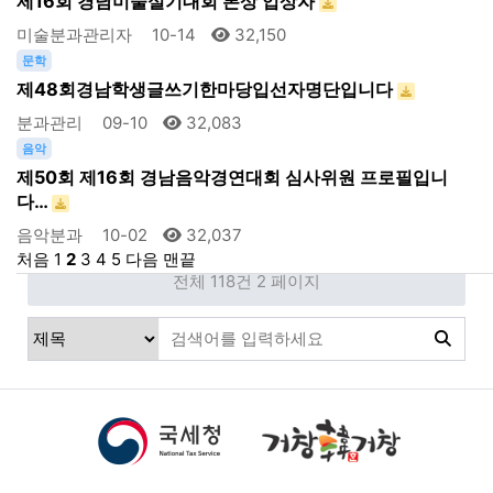
제16회 경남미술실기대회 본상 입상자
미술분과관리자
10-14
32,150
문학
제48회경남학생글쓰기한마당입선자명단입니다
분과관리
09-10
32,083
음악
제50회 제16회 경남음악경연대회 심사위원 프로필입니
다…
음악분과
10-02
32,037
처음
1
2
3
4
5
다음
맨끝
전체 118건
2 페이지