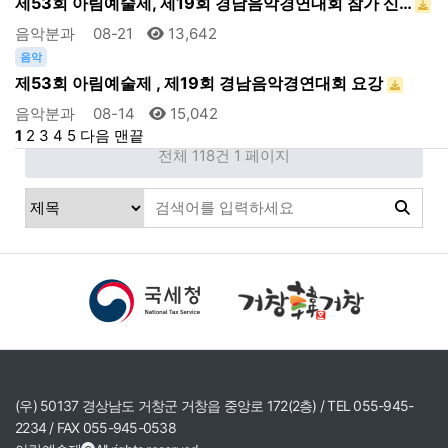
제53회 아림예술제, 제19회 경남음악경연대회 참가 신…
음악분과
08-21
13,642
음악
제53회 아림예술제 , 제19회 경남음악경연대회 요강
음악분과
08-14
15,042
1
2
3
4
5
다음
맨끝
전체 118건
1 페이지
(우) 50137 경상남도 거창군 거창읍 중앙로 172(2층) / TEL 055-945-
2234 / FAX 055-945-0538