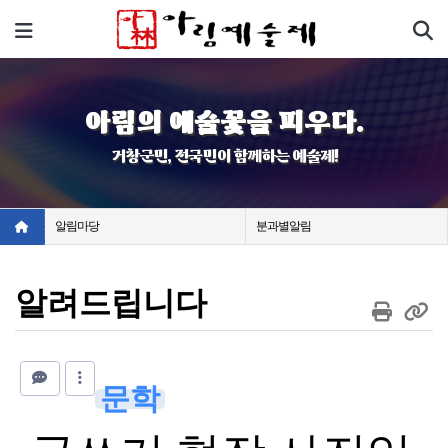
기
메뉴
아림의 예술꽃을 피우다.
거창군민, 전국민이 함께하는 예술제!
알림마당
분과별알림
알려드립니다
문학