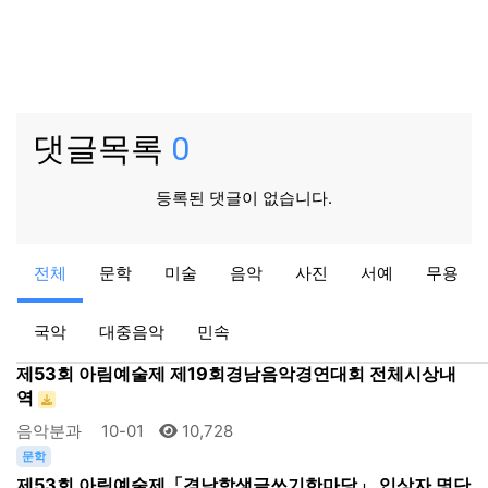
댓글목록
0
등록된 댓글이 없습니다.
공지
공지
전체
문학
미술
음악
사진
서예
무용
2024 제52회 거창군민가요제 본선 진출자 현황
아림예술제
08-27
13,948
국악
대중음악
민속
음악
제53회 아림예술제 제19회경남음악경연대회 전체시상내
역
음악분과
10-01
10,728
문학
제53회 아림예술제「경남학생글쓰기한마당」 입상자 명단