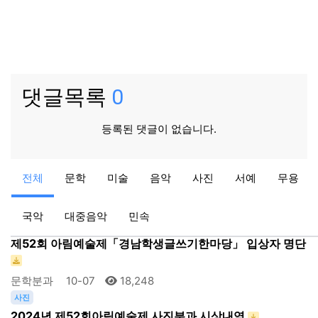
댓글목록
0
등록된 댓글이 없습니다.
국악
전체
문학
미술
음악
사진
서예
무용
제52아림예술제 제32회 전국국악경연대회 결과
국악분과
10-02
17,796
국악
대중음악
민속
문학
제52회 아림예술제「경남학생글쓰기한마당」 입상자 명단
문학분과
10-07
18,248
사진
2024년 제52회아림예술제 사진분과 시상내역