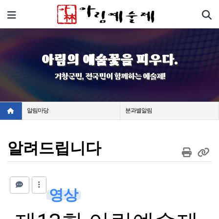
기
메뉴
아림의 예술꽃을 피우다.
거창군민, 전국민이 함께하는 예술제!
알림마당
분과별알림
알려드립니다
영상