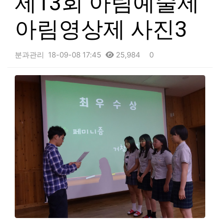
제13회 아림예술제
아림영상제 사진3
분과관리
18-09-08 17:45
25,984
0
본문