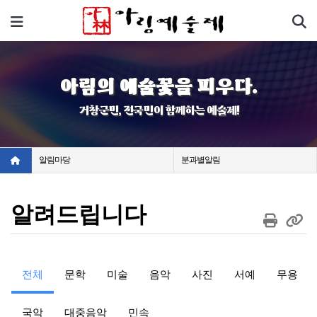
기
메뉴
아림의 예술꽃을 피우다.
거창군민, 전국민이 함께하는 예술제!
알림마당
분과별알림
알려드립니다
서예
전체
문학
미술
음악
사진
서예
무용
서예공모대전 개최요강
분과관리
07-31
32,443
국악
대중음악
민속