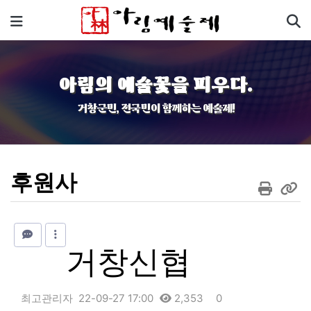
기
메뉴
아림의 예술꽃을 피우다.
거창군민, 전국민이 함께하는 예술제!
후원사
거창신협
최고관리자
22-09-27 17:00
2,353
0