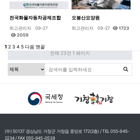
전국화물자동차공제조합
오봉산요양원
최고관리자
09-27
최고관리자
09-27
1723
2059
1
2
3
4
5
다음
맨끝
전체 23건
1 페이지
(우) 50137 경상남도 거창군 거창읍 중앙로 172(2층) / TEL 055-945-
2234 / FAX 055-945-0538