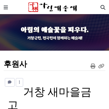
기
메뉴
아림의 예술꽃을 피우다.
거창군민, 전국민이 함께하는 예술제!
후원사
거창 새마을금
고