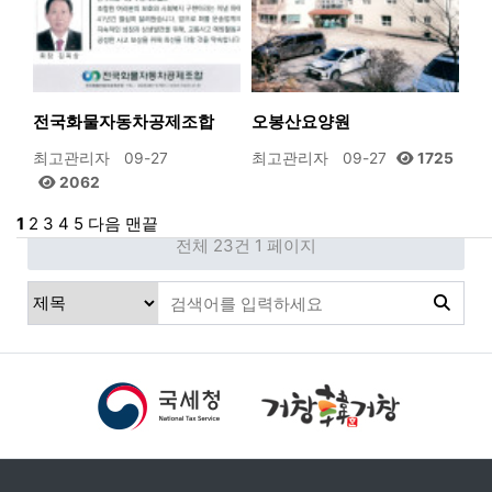
전국화물자동차공제조합
오봉산요양원
최고관리자
09-27
최고관리자
09-27
1725
2062
1
2
3
4
5
다음
맨끝
전체 23건
1 페이지