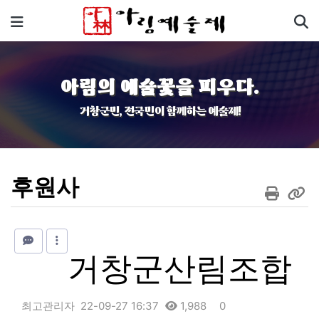
기
메뉴
아림의 예술꽃을 피우다.
거창군민, 전국민이 함께하는 예술제!
후원사
거창군산림조합
최고관리자
22-09-27 16:37
1,988
0