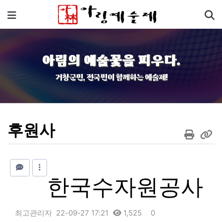
기
메뉴
아림의 예술꽃을 피우다.
거창군민, 전국민이 함께하는 예술제!
후원사
한국수자원공사
최고관리자
22-09-27 17:21
1,525
0