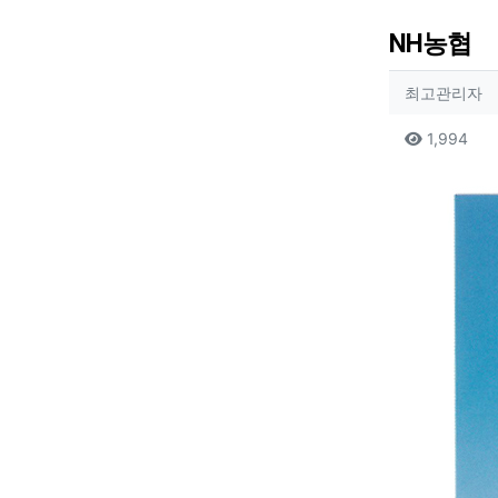
NH농협
작성자
작
최고관리자
컨텐츠
조회
1,994
본문