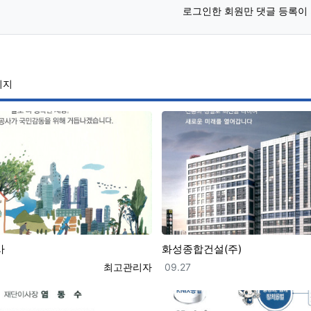
로그인한 회원만 댓글 등록이
이지
사
화성종합건설(주)
등록자
등록일
최고관리자
09.27