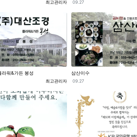
등록자
등록일
최고관리자
09.27
플라워&가든 봉성
삼산이수
등록자
등록일
최고관리자
09.27