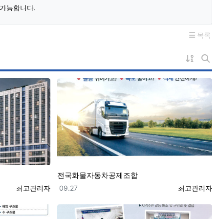
 가능합니다.
목록
게시물 
게시
전국화물자동차공제조합
등록자
등록일
등록자
최고관리자
09.27
최고관리자