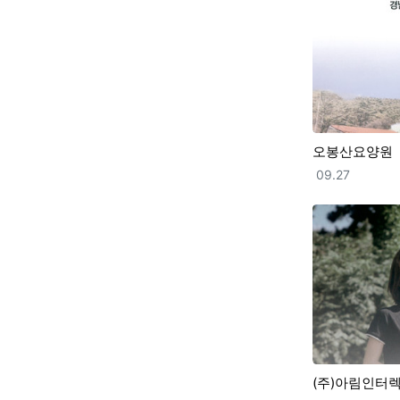
오봉산요양원
등록일
09.27
(주)아림인터