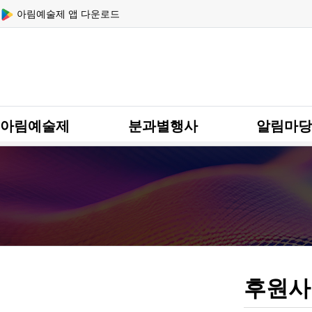
상단 네비
아림예술제 앱 다운로드
메인 메뉴
아림예술제
분과별행사
알림마당
후원사