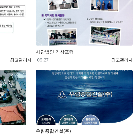
사단법인 거창포럼
등록자
등록일
등록자
최고관리자
09.27
최고관리자
우림종합건설(주)