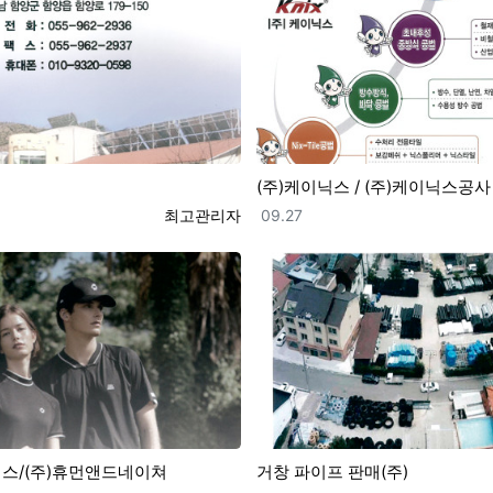
(주)케이닉스 / (주)케이닉스공사
등록자
등록일
최고관리자
09.27
렉스/(주)휴먼앤드네이쳐
거창 파이프 판매(주)