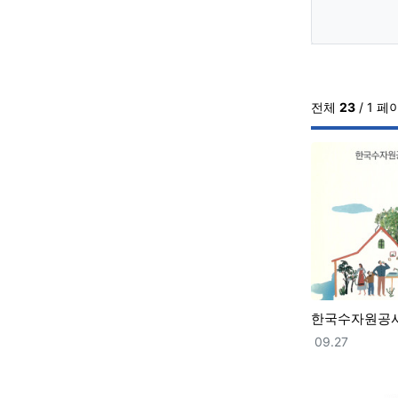
전체
23
/ 1 페
한국수자원공
등록일
09.27